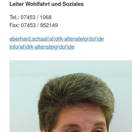
Leiter Wohlfahrt und Soziales
Tel.: 07453 / 1068
Fax: 07453 / 952149
eberhard.schaal(at)drk-altensteig(dot)de
info(at)drk-altensteig(dot)de