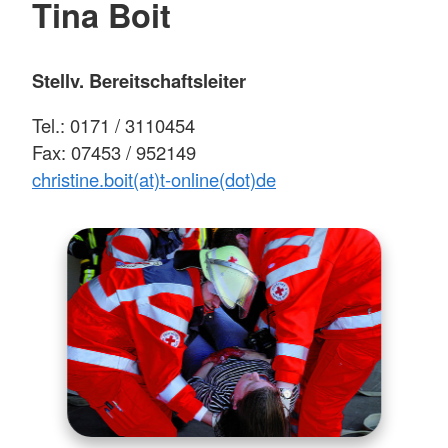
Tina Boit
Stellv. Bereitschaftsleiter
Tel.: 0171 / 3110454
Fax: 07453 / 952149
christine.boit(at)t-online(dot)de