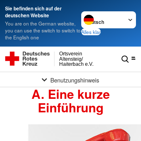
Sie befinden sich auf der
Sprache wechseln zu
deutschen Website
You are on the German website,
you can use the switch to switch to
Alles klar
the English one
Ortsverein
Altensteig/
Haiterbach e.V.
Benutzungshinweis
A. Eine kurze
Einführung