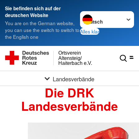
Sie befinden sich auf der
Sprache wechseln zu
deutschen Website
You are on the German website,
you can use the switch to switch to
Alles klar
the English one
Ortsverein
Altensteig/
Haiterbach e.V.
Landesverbände
Die DRK
Landesverbände