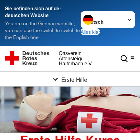
Sie befinden sich auf der
Sprache wechseln zu
deutschen Website
You are on the German website,
you can use the switch to switch to
Alles klar
the English one
Ortsverein
Altensteig/
Haiterbach e.V.
Erste Hilfe
Erste-Hilfe-Kurse