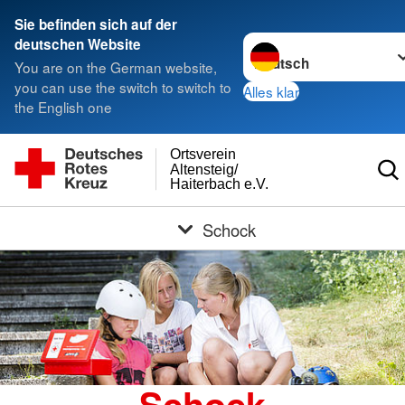
Sie befinden sich auf der
Sprache wechseln zu
deutschen Website
You are on the German website,
you can use the switch to switch to
Alles klar
the English one
Ortsverein
Altensteig/
Haiterbach e.V.
Schock
Schock