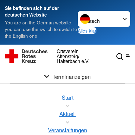
Sie befinden sich auf der
Sprache wechseln zu
deutschen Website
You are on the German website,
you can use the switch to switch to
Alles klar
the English one
Ortsverein
Altensteig/
Haiterbach e.V.
Terminanzeigen
Start
Aktuell
Veranstaltungen