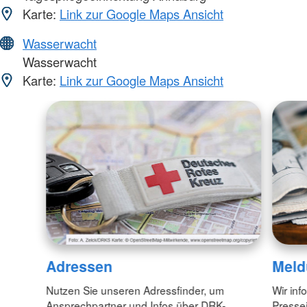
Karte:
Link zur Google Maps Ansicht
Wasserwacht
Wasserwacht
Karte:
Link zur Google Maps Ansicht
Adressen
Meld
Nutzen Sie unseren Adressfinder, um
Wir inf
Ansprechpartner und Infos über DRK-
Pressei