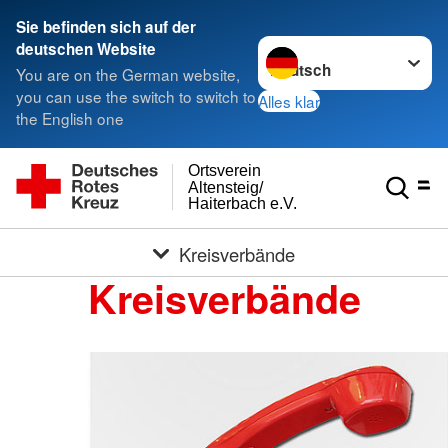
Sie befinden sich auf der
Sprache wechseln zu
deutschen Website
You are on the German website,
you can use the switch to switch to
Alles klar
the English one
Ortsverein
Altensteig/
Haiterbach e.V.
Kreisverbände
Kreisverbände