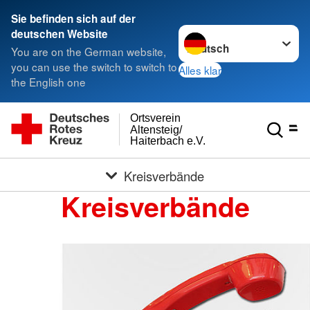
Sie befinden sich auf der
Sprache wechseln zu
deutschen Website
You are on the German website,
you can use the switch to switch to
Alles klar
the English one
Ortsverein
Altensteig/
Haiterbach e.V.
Kreisverbände
Kreisverbände