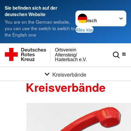
Sie befinden sich auf der
Sprache wechseln zu
deutschen Website
You are on the German website,
you can use the switch to switch to
Alles klar
the English one
Ortsverein
Altensteig/
Haiterbach e.V.
Kreisverbände
Kreisverbände