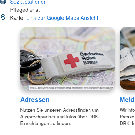
Sozialstationen
Pflegedienst
Karte:
Link zur Google Maps Ansicht
Adressen
Meld
Nutzen Sie unseren Adressfinder, um
Wir inf
Ansprechpartner und Infos über DRK-
Pressei
Einrichtungen zu finden.
DRK. In