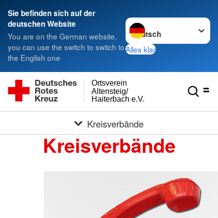
Sie befinden sich auf der
Sprache wechseln zu
deutschen Website
You are on the German website,
you can use the switch to switch to
Alles klar
the English one
Ortsverein
Altensteig/
Haiterbach e.V.
Kreisverbände
Kreisverbände