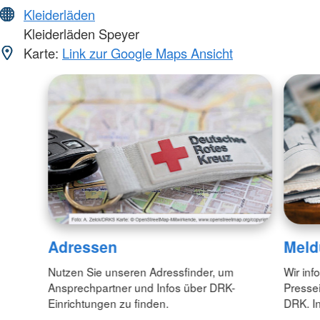
Kleiderläden
Kleiderläden Speyer
Karte:
Link zur Google Maps Ansicht
Adressen
Meld
Nutzen Sie unseren Adressfinder, um
Wir inf
Ansprechpartner und Infos über DRK-
Pressei
Einrichtungen zu finden.
DRK. In