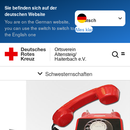
Sie befinden sich auf der
Sprache wechseln zu
deutschen Website
You are on the German website,
you can use the switch to switch to
Alles klar
the English one
Ortsverein
Altensteig/
Haiterbach e.V.
Schwesternschaften