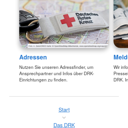
Adressen
Meld
Nutzen Sie unseren Adressfinder, um
Wir inf
Ansprechpartner und Infos über DRK-
Pressei
Einrichtungen zu finden.
DRK. In
Start
Das DRK