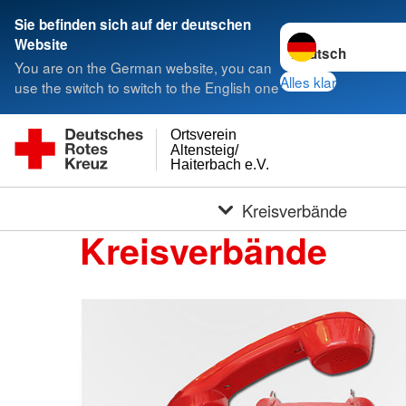
Sie befinden sich auf der deutschen
Sprache wechseln 
Website
You are on the German website, you can
Alles klar
use the switch to switch to the English one
Ortsverein
Altensteig/
Haiterbach e.V.
Kreisverbände
Kreisverbände