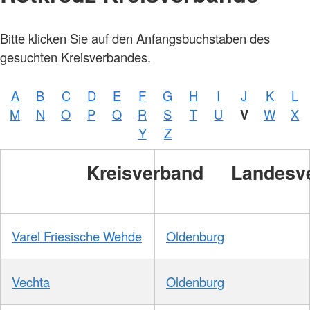
Bitte klicken Sie auf den Anfangsbuchstaben des
gesuchten Kreisverbandes.
A
B
C
D
E
F
G
H
I
J
K
L
M
N
O
P
Q
R
S
T
U
V
W
X
Y
Z
Kreisverband
Landesv
Varel Friesische Wehde
Oldenburg
Vechta
Oldenburg