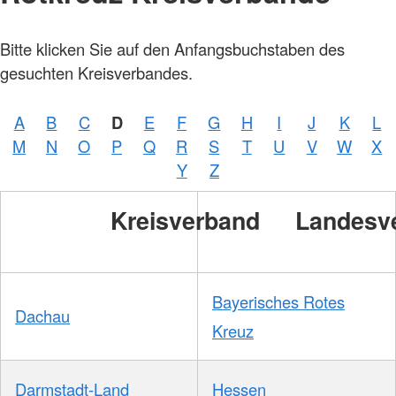
Bitte klicken Sie auf den Anfangsbuchstaben des
gesuchten Kreisverbandes.
A
B
C
D
E
F
G
H
I
J
K
L
M
N
O
P
Q
R
S
T
U
V
W
X
Y
Z
Kreisverband
Landesv
Bayerisches Rotes
Dachau
Kreuz
Darmstadt-Land
Hessen