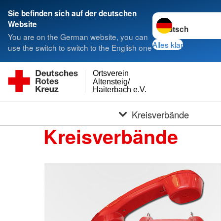
Sie befinden sich auf der deutschen
Sprache wechseln 
Website
You are on the German website, you can
Alles klar
use the switch to switch to the English one
Ortsverein
Altensteig/
Haiterbach e.V.
Kreisverbände
Kreisverbände