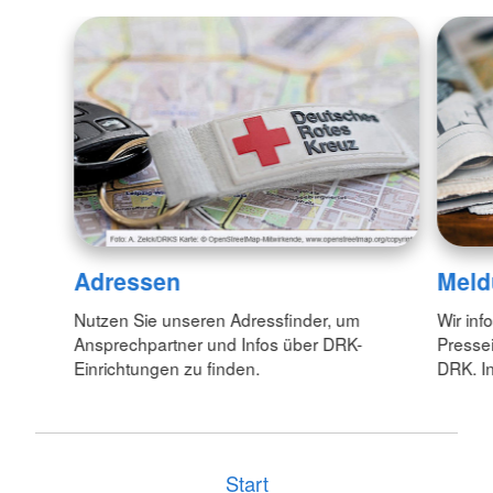
Adressen
Meld
Nutzen Sie unseren Adressfinder, um
Wir inf
Ansprechpartner und Infos über DRK-
Pressei
Einrichtungen zu finden.
DRK. In
Start