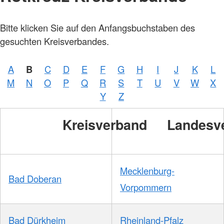
Bitte klicken Sie auf den Anfangsbuchstaben des
gesuchten Kreisverbandes.
A
B
C
D
E
F
G
H
I
J
K
L
M
N
O
P
Q
R
S
T
U
V
W
X
Y
Z
Kreisverband
Landesv
Mecklenburg-
Bad Doberan
Vorpommern
Bad Dürkheim
Rheinland-Pfalz