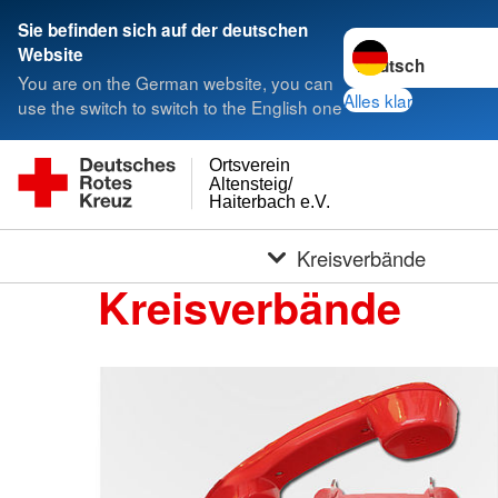
Sie befinden sich auf der deutschen
Sprache wechseln 
Website
You are on the German website, you can
Alles klar
use the switch to switch to the English one
Ortsverein
Altensteig/
Haiterbach e.V.
Kreisverbände
Kreisverbände