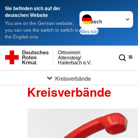
Sie befinden sich auf der
Sprache wechseln zu
deutschen Website
You are on the German website,
you can use the switch to switch to
Alles klar
the English one
Ortsverein
Altensteig/
Haiterbach e.V.
Kreisverbände
Kreisverbände