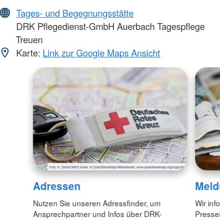
Tages- und Begegnungsstätte
DRK Pflegedienst-GmbH Auerbach Tagespflege
Treuen
Karte:
Link zur Google Maps Ansicht
Adressen
Meld
Nutzen Sie unseren Adressfinder, um
Wir inf
Ansprechpartner und Infos über DRK-
Pressei