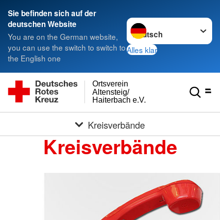
Sie befinden sich auf der
Sprache wechseln zu
deutschen Website
You are on the German website,
you can use the switch to switch to
Alles klar
the English one
Ortsverein
Altensteig/
Haiterbach e.V.
Kreisverbände
Kreisverbände