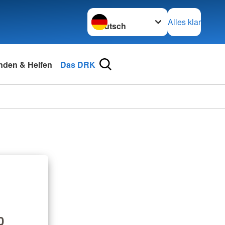
Sprache wechseln zu
Alles klar
nden & Helfen
Das DRK
0