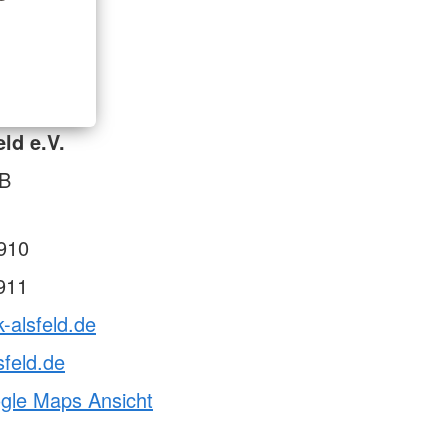
ld e.V.
 B
910
911
k-alsfeld.de
sfeld.de
ogle Maps Ansicht