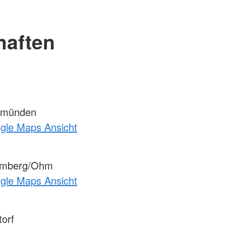
haften
emünden
ogle Maps Ansicht
omberg/Ohm
ogle Maps Ansicht
orf