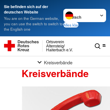
Sie befinden sich auf der
Sprache wechseln zu
deutschen Website
You are on the German website,
you can use the switch to switch to
Alles klar
the English one
Ortsverein
Altensteig/
Haiterbach e.V.
Kreisverbände
Kreisverbände